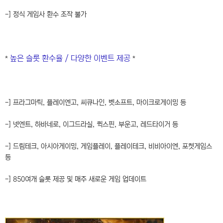
-] 정식 게임사 환수 조작 불가
높은 슬롯 환수율 / 다양한 이벤트 제공
*
*
-] 프라그마틱, 플레이엔고, 씨큐나인, 벳소프트, 마이크로게이밍 등
-] 넷엔트, 하바네로, 이그드라실, 퀵스핀, 부운고, 레드타이거 등
-] 드림테크, 아시아게이밍, 게임플레이, 플레이테크, 비비아이엔, 포켓게임스
등
-] 850여개 슬롯 제공 및 매주 새로운 게임 업데이트