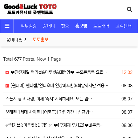
커뮤니티
먹튀검증
꽁머니
첫충
홍보방
토토배너
고객센터
꽁머니홍보
토토홍보
Total
677
Posts, Now
1
Page
❤️안전제일 럭키볼&미투벳&태평양❤️ ☀️모든종목 요율…
12:03
[원데이] 핸디캡/언더오버 연장미포함(9회말까지만 적용…
08.08
스폰서 광고 대행, 이제 '즉시' 시작하세요. 모든 업…
08.07
오래된 1세대 사이트 [(어코드)] 가입기간 | 신규입…
08.07
✅럭키볼&미투벳&태평양✅ ❤️[무제재 무사고]❤️빠른충…
08.06