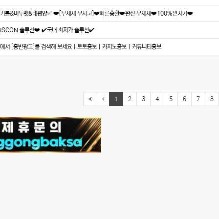
키볼&미투벳&태평양✅ ❤️[무제재 무사고]❤️빠른충환❤️완전 무제재❤️100%받치기❤️
VISCON 솔루션❤️ ✔️국내 최저가 솔루션✔️
에서 [홍반광고]를 검색해 보세요 | 토토홍보 | 카지노홍보 | 커뮤니티홍보
1
2
3
4
5
6
7
8