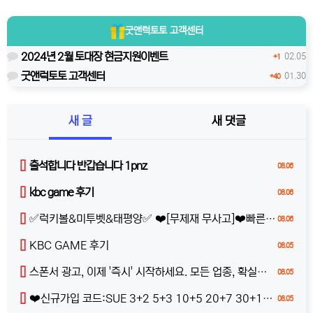
굿앤럭토토
고객센터
2024년 2월 토대장 현금지원이벤트
02.05
+1
굿앤럭토토 고객센터
01.30
+40
새 글
새 댓글
[]
출석합니다 반갑습니다 1pnz
08.06
[]
kbc game 후기
08.06
[]
✅럭키볼&미투벳&태평양✅ ❤️[무제재 무사고]❤️빠른충환❤️완전 무제재❤️100%받치기❤️
08.06
[]
KBC GAME 후기
08.05
[]
스폰서 광고, 이제 '즉시' 시작하세요. 모든 업종, 확실한 반응
08.05
[]
❤️신규가입 코드:SUE 3+2 5+3 10+5 20+7 30+10 가입전화X 매주페이백최대1000만 콤푸무제한❤️
08.05