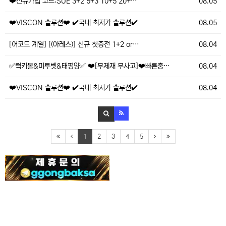
❤️신규가입 코드:SUE 3+2 5+3 10+5 20+…
08.05
❤️VISCON 솔루션❤️ ✔️국내 최저가 솔루션✔️
08.05
[어코드 계열] [(아레스)] 신규 첫충전 1+2 or…
08.04
✅럭키볼&미투벳&태평양✅ ❤️[무제재 무사고]❤️빠른충…
08.04
❤️VISCON 솔루션❤️ ✔️국내 최저가 솔루션✔️
08.04
1
2
3
4
5