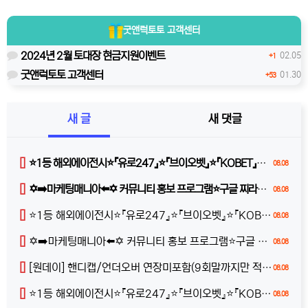
굿앤럭토토
고객센터
2024년 2월 토대장 현금지원이벤트
02.05
+1
굿앤럭토토 고객센터
01.30
+53
새 글
새 댓글
[]
⭐️1등 해외에이전시⭐️『유로247』⭐️『브이오벳』⭐️『KOBET』⭐️『ONECONNECT』⭐️ luqt
08.08
[]
✡️➡️마케팅매니아⬅️✡️ 커뮤니티 홍보 프로그램⭐️구글 찌라시 프로그램⭐️카톡 텔레 미니게임 오토픽⭐️마케팅프로그램✡️ tzwv
08.08
[]
⭐️1등 해외에이전시⭐️『유로247』⭐️『브이오벳』⭐️『KOBET』⭐️『ONECONNECT』⭐️ u2vv
08.08
[]
✡️➡️마케팅매니아⬅️✡️ 커뮤니티 홍보 프로그램⭐️구글 찌라시 프로그램⭐️카톡 텔레 미니게임 오토픽⭐️마케팅프로그램✡️ wsjq
08.08
[]
[원데이] 핸디캡/언더오버 연장미포함(9회말까지만 적용)
08.08
[]
⭐️1등 해외에이전시⭐️『유로247』⭐️『브이오벳』⭐️『KOBET』⭐️『원커넥트』⭐️ u61l
08.08