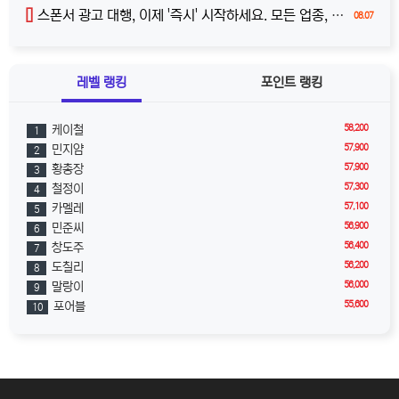
[]
스폰서 광고 대행, 이제 '즉시' 시작하세요. 모든 업종, 확실한 반응
08.07
레벨 랭킹
포인트 랭킹
58,200
케이철
1
57,900
민지얌
2
57,900
황총장
3
57,300
철정이
4
57,100
카멜레
5
56,900
민준씨
6
56,400
창도주
7
56,200
도칠리
8
56,000
말랑이
9
55,600
포어블
10