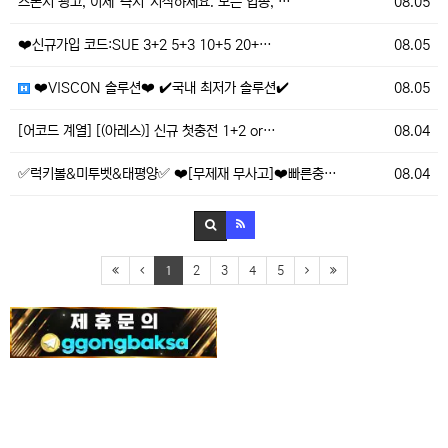
스폰서 광고, 이제 '즉시' 시작하세요. 모든 업종, …
08.05
❤️신규가입 코드:SUE 3+2 5+3 10+5 20+…
08.05
❤️VISCON 솔루션❤️ ✔️국내 최저가 솔루션✔️
08.05
[어코드 계열] [(아레스)] 신규 첫충전 1+2 or…
08.04
✅럭키볼&미투벳&태평양✅ ❤️[무제재 무사고]❤️빠른충…
08.04
1
2
3
4
5