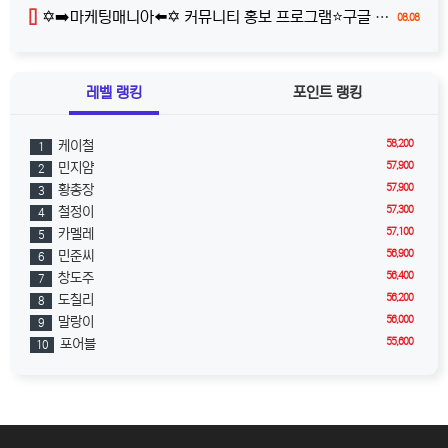
[]
✡️➡️마케팅매니아⬅️✡️ 커뮤니티 홍보 프로그램⭐️구글 찌라시 프로그램⭐️카톡 텔레 미니게임 오토픽⭐️마케팅프로그램✡️ wsjq
08.08
레벨 랭킹
포인트 랭킹
58,200
케이철
1
57,900
민지얌
2
57,900
황총장
3
57,300
철정이
4
57,100
카멜레
5
56,900
민준씨
6
56,400
창도주
7
56,200
도칠리
8
56,000
말랑이
9
55,600
포어블
10