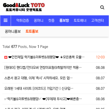
커뮤니티
먹튀검증
꽁머니
첫충
홍보방
토토배너
고객센터
꽁머니홍보
토토홍보
Total
677
Posts, Now
1
Page
❤️안전제일 럭키볼&미투벳&태평양❤️ ☀️모든종목 요율…
12:03
[원데이] 핸디캡/언더오버 연장미포함(9회말까지만 적용…
08.08
스폰서 광고 대행, 이제 '즉시' 시작하세요. 모든 업…
08.07
오래된 1세대 사이트 [(어코드)] 가입기간 | 신규입…
08.07
✅럭키볼&미투벳&태평양✅ ❤️[무제재 무사고]❤️빠른충…
08.06