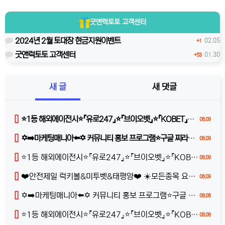
굿앤럭토토
고객센터
2024년 2월 토대장 현금지원이벤트
02.05
+1
굿앤럭토토 고객센터
01.30
+53
새 글
새 댓글
[]
⭐️1등 해외에이전시⭐️『유로247』⭐️『브이오벳』⭐️『KOBET』⭐️『ONECONNECT』⭐️ d7jd
08.09
[]
✡️➡️마케팅매니아⬅️✡️ 커뮤니티 홍보 프로그램⭐️구글 찌라시 프로그램⭐️카톡 텔레 미니게임 오토픽⭐️마케팅프로그램✡️ g5ni
08.09
[]
⭐️1등 해외에이전시⭐️『유로247』⭐️『브이오벳』⭐️『KOBET』⭐️『ONECONNECT』⭐️ q2px
08.09
[]
❤️안전제일 럭키볼&미투벳&태평양❤️ ☀️모든종목 요율지급☀️미니게임 천국☀️카지노,슬롯 맛집☀️
08.09
[]
✡️➡️마케팅매니아⬅️✡️ 커뮤니티 홍보 프로그램⭐️구글 찌라시 프로그램⭐️카톡 텔레 미니게임 오토픽⭐️마케팅프로그램✡️ s3es
08.08
[]
⭐️1등 해외에이전시⭐️『유로247』⭐️『브이오벳』⭐️『KOBET』⭐️『ONECONNECT』⭐️ u2vv
08.08