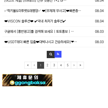
[어코드 계열] [(아레스)] 신규 첫충전 1+2 or…
08.04
✅럭키볼&미투벳&태평양✅ ❤️[무제재 무사고]❤️빠른충…
08.04
❤️VISCON 솔루션❤️ ✔️국내 최저가 솔루션✔️
08.04
구글에서 [홍반광고]를 검색해 보세요 | 토토홍보 | …
08.03
❤️USDT테더 빠른 입출❤️대박나시고 건승하세요!!❤…
08.03
1
2
3
4
5