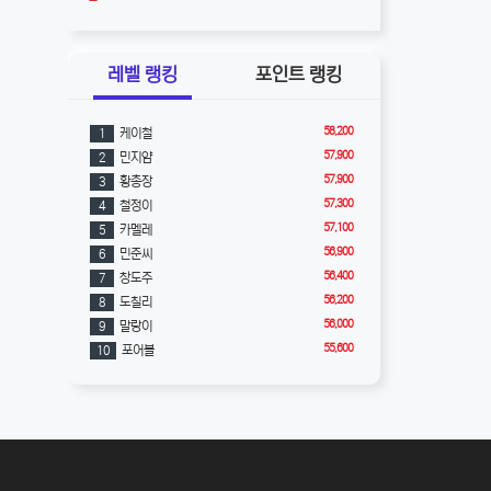
레벨 랭킹
포인트 랭킹
58,200
케이철
1
57,900
민지얌
2
57,900
황총장
3
57,300
철정이
4
57,100
카멜레
5
56,900
민준씨
6
56,400
창도주
7
56,200
도칠리
8
56,000
말랑이
9
55,600
포어블
10