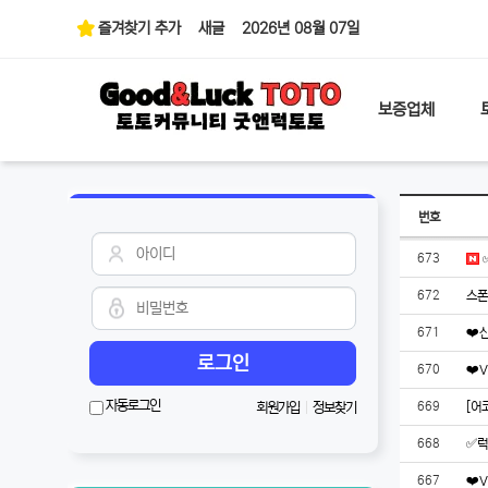
즐겨찾기 추가
새글
2026년 08월 07일
보증업체
번호
673
672
스폰
671
❤️
로그인
670
❤️
자동로그인
회원가입
|
정보찾기
669
[어
668
✅럭
667
❤️