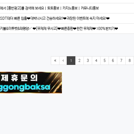
에서 [홍반광고]를 검색해 보세요 | 토토홍보 | 카지노홍보 | 커뮤니티홍보
USDT테더 빠른 입출❤️대박나시고 건승하세요!!❤️과장된 이벤트에 속지 마세요!❤️
키볼&미투벳&태평양✅ ❤️[무제재 무사고]❤️빠른충환❤️완전 무제재❤️100%받치기❤️
1
2
3
4
5
6
7
8