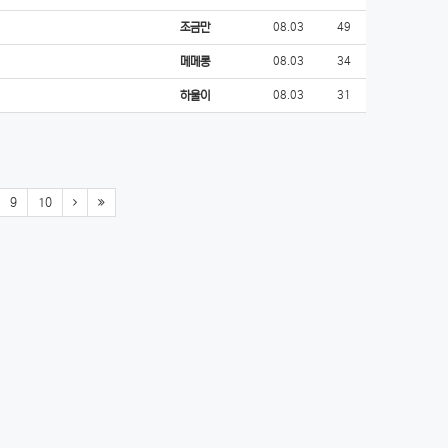
조금만
08.03
49
메메롱
08.03
34
하울이
08.03
31
9
10