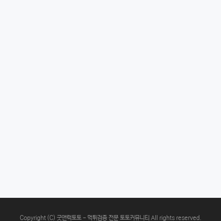
Copyright (C) 굿앤럭토토 - 먹튀검증 전문 토토커뮤니티 All rights reserved.