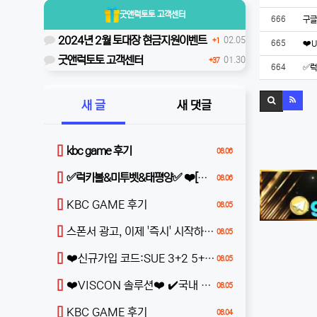
굿앤럭토토
고객센터
666
구글
2024년 2월 토대장 현금지원이벤트
02.05
+1
665
❤️
굿앤럭토토 고객센터
01.30
+37
664
✅럭
새 글
새 댓글
[]
kbc game 후기
08.06
[]
✅럭키볼&미투벳&태평양✅ ❤️[무제재 무사고]❤️빠른충환❤️완전 무제재❤️100%받치기❤️
08.06
[]
KBC GAME 후기
08.05
[]
스폰서 광고, 이제 '즉시' 시작하세요. 모든 업종, 확실한 반응
08.05
[]
❤️신규가입 코드:SUE 3+2 5+3 10+5 20+7 30+10 가입전화X 매주페이백최대1000만 콤푸무제한❤️
08.05
[]
❤️VISCON 솔루션❤️ ✔️국내 최저가 솔루션✔️
08.05
[]
KBC GAME 후기
08.04