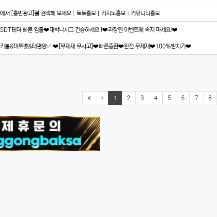
에서 [홍반광고]를 검색해 보세요 | 토토홍보 | 카지노홍보 | 커뮤니티홍보
USDT테더 빠른 입출❤️대박나시고 건승하세요!!❤️과장된 이벤트에 속지 마세요!❤️
키볼&미투벳&태평양✅ ❤️[무제재 무사고]❤️빠른충환❤️완전 무제재❤️100%받치기❤️
1
2
3
4
5
6
7
8