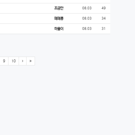
조금만
08.03
49
메메롱
08.03
34
하울이
08.03
31
9
10