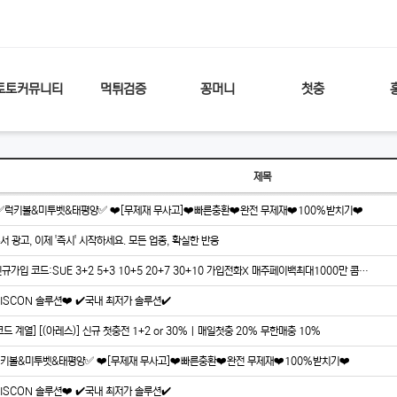
토토커뮤니티
먹튀검증
꽁머니
첫충
제목
✅럭키볼&미투벳&태평양✅ ❤️[무제재 무사고]❤️빠른충환❤️완전 무제재❤️100%받치기❤️
서 광고, 이제 '즉시' 시작하세요. 모든 업종, 확실한 반응
신규가입 코드:SUE 3+2 5+3 10+5 20+7 30+10 가입전화X 매주페이백최대1000만 콤…
VISCON 솔루션❤️ ✔️국내 최저가 솔루션✔️
코드 계열] [(아레스)] 신규 첫충전 1+2 or 30% | 매일첫충 20% 무한매충 10%
키볼&미투벳&태평양✅ ❤️[무제재 무사고]❤️빠른충환❤️완전 무제재❤️100%받치기❤️
VISCON 솔루션❤️ ✔️국내 최저가 솔루션✔️