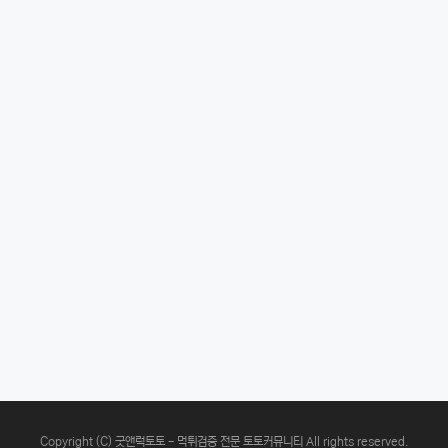
Copyright (C) 굿앤럭토토 - 먹튀검증 전문 토토커뮤니티 All rights reserved.