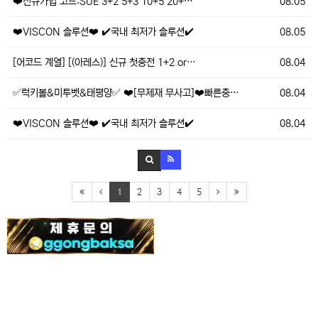
❤️신규가입 코드:SUE 3+2 5+3 10+5 20+…
08.05
❤️VISCON 솔루션❤️ ✔️국내 최저가 솔루션✔️
08.05
[어코드 계열] [(아레스)] 신규 첫충전 1+2 or…
08.04
✅럭키볼&미투벳&태평양✅ ❤️[무제재 무사고]❤️빠른충…
08.04
❤️VISCON 솔루션❤️ ✔️국내 최저가 솔루션✔️
08.04
1
2
3
4
5