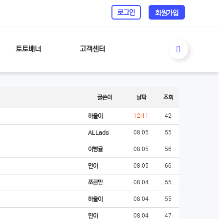
로그인
회원가입
토토배너
고객센터
글쓴이
날짜
조회
하울이
12:11
42
ALLads
08.05
55
이빵귤
08.05
56
민이
08.05
66
쪼금만
08.04
55
하울이
08.04
55
민이
08.04
47