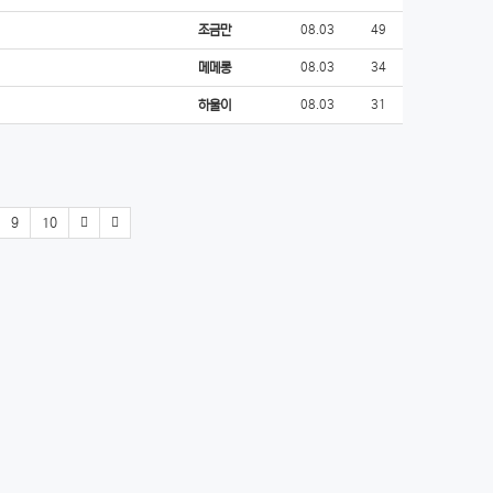
조금만
08.03
49
메메롱
08.03
34
하울이
08.03
31
9
10