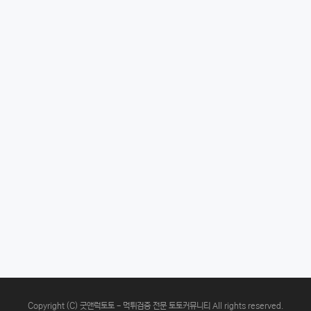
Copyright (C) 굿앤럭토토 - 먹튀검증 전문 토토커뮤니티 All rights reserved.