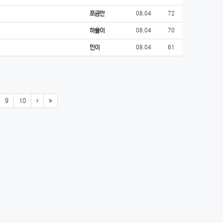
쪼금만
08.04
72
하울이
08.04
70
민이
08.04
61
9
10