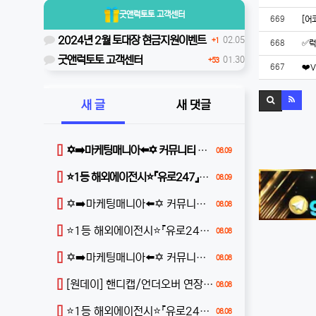
굿앤럭토토
고객센터
669
[어
2024년 2월 토대장 현금지원이벤트
02.05
+1
668
✅럭
굿앤럭토토 고객센터
01.30
+53
667
❤️
새 글
새 댓글
[]
✡️➡️마케팅매니아⬅️✡️ 커뮤니티 홍보 프로그램⭐️구글 찌라시 프로그램⭐️카톡 텔레 미니게임 오토픽⭐️마케팅프로그램✡️ pur6
08.09
[]
⭐️1등 해외에이전시⭐️『유로247』⭐️『브이오벳』⭐️『KOBET』⭐️『ONECONNECT』⭐️ kyzk
08.09
[]
✡️➡️마케팅매니아⬅️✡️ 커뮤니티 홍보 프로그램⭐️구글 찌라시 프로그램⭐️카톡 텔레 미니게임 오토픽⭐️마케팅프로그램✡️ s3es
08.08
[]
⭐️1등 해외에이전시⭐️『유로247』⭐️『브이오벳』⭐️『KOBET』⭐️『ONECONNECT』⭐️ u2vv
08.08
[]
✡️➡️마케팅매니아⬅️✡️ 커뮤니티 홍보 프로그램⭐️구글 찌라시 프로그램⭐️카톡 텔레 미니게임 오토픽⭐️마케팅프로그램✡️ wsjq
08.08
[]
[원데이] 핸디캡/언더오버 연장미포함(9회말까지만 적용)
08.08
[]
⭐️1등 해외에이전시⭐️『유로247』⭐️『브이오벳』⭐️『KOBET』⭐️『원커넥트』⭐️ u61l
08.08