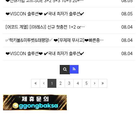
❤️신규가입 코드:SUE 3+2 5+3 10+5 20+…
08.05
❤️VISCON 솔루션❤️ ✔️국내 최저가 솔루션✔️
08.05
[어코드 계열] [(아레스)] 신규 첫충전 1+2 or…
08.04
✅럭키볼&미투벳&태평양✅ ❤️[무제재 무사고]❤️빠른충…
08.04
❤️VISCON 솔루션❤️ ✔️국내 최저가 솔루션✔️
08.04
1
2
3
4
5