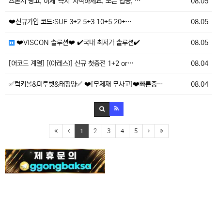
스폰서 광고, 이제 '즉시' 시작하세요. 모든 업종, …
08.05
❤️신규가입 코드:SUE 3+2 5+3 10+5 20+…
08.05
❤️VISCON 솔루션❤️ ✔️국내 최저가 솔루션✔️
08.05
[어코드 계열] [(아레스)] 신규 첫충전 1+2 or…
08.04
✅럭키볼&미투벳&태평양✅ ❤️[무제재 무사고]❤️빠른충…
08.04
1
2
3
4
5