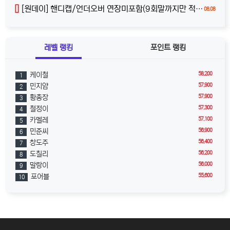
[]
[원데이] 핸디캡/언더오버 연장미포함(9회말까지만 적용)
08.08
레벨 랭킹
포인트 랭킹
58,200
케이철
1
57,900
민지얌
2
57,900
황총장
3
57,300
철정이
4
57,100
카멜레
5
56,900
민준씨
6
56,400
창도주
7
56,200
도칠리
8
56,000
말랑이
9
55,600
포어블
10