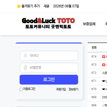
즐겨찾기 추가
새글
2026년 08월 07일
보증업체
번호
674
오
673
672
스폰
로그인
671
❤️
자동로그인
회원가입
|
정보찾기
670
❤️
669
[어
668
✅럭