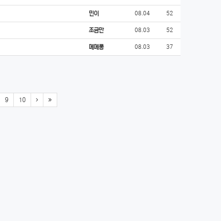
민이
08.04
52
조금만
08.03
52
메메롱
08.03
37
9
10