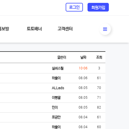
로그인
회원가입
홍보방
토토배너
고객센터
글쓴이
날짜
조회
실버스틸
10:06
3
하울이
08.06
61
ALLads
08.05
70
이빵귤
08.05
71
민이
08.05
82
쪼금만
08.04
61
하울이
08.04
60