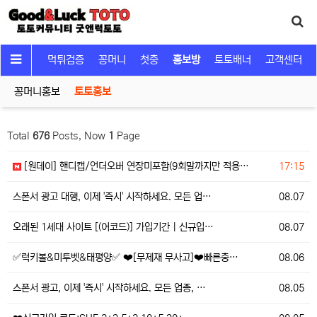
커뮤니티
먹튀검증
꽁머니
첫충
홍보방
토토배너
고객센터
꽁머니홍보
토토홍보
Total
676
Posts, Now
1
Page
[원데이] 핸디캡/언더오버 연장미포함(9회말까지만 적용…
17:15
스폰서 광고 대행, 이제 '즉시' 시작하세요. 모든 업…
08.07
오래된 1세대 사이트 [(어코드)] 가입기간 | 신규입…
08.07
✅럭키볼&미투벳&태평양✅ ❤️[무제재 무사고]❤️빠른충…
08.06
스폰서 광고, 이제 '즉시' 시작하세요. 모든 업종, …
08.05