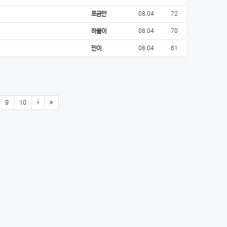
쪼금만
08.04
72
하울이
08.04
70
민이
08.04
61
9
10