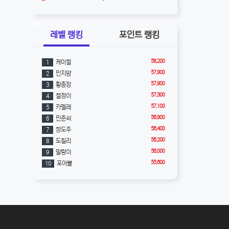
레벨 랭킹
포인트 랭킹
58,200
케이철
1
57,900
민지얌
2
57,900
황총장
3
57,300
철정이
4
57,100
카멜레
5
56,900
민준씨
6
56,400
창도주
7
56,200
도칠리
8
56,000
말랑이
9
55,600
포어블
10