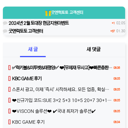
굿앤럭토토
고객센터
2024년 2월 토대장 현금지원이벤트
02.05
+1
굿앤럭토토 고객센터
01.30
+37
새 글
새 댓글
[]
✅럭키볼&미투벳&태평양✅ ❤️[무제재 무사고]❤️빠른충환❤️완전 무제재❤️100%받치기❤️
08.06
[]
KBC GAME 후기
08.05
[]
스폰서 광고, 이제 '즉시' 시작하세요. 모든 업종, 확실한 반응
08.05
[]
❤️신규가입 코드:SUE 3+2 5+3 10+5 20+7 30+10 가입전화X 매주페이백최대1000만 콤푸무제한❤️
08.05
[]
❤️VISCON 솔루션❤️ ✔️국내 최저가 솔루션✔️
08.05
[]
KBC GAME 후기
08.04