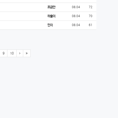
쪼금만
08.04
72
하울이
08.04
70
민이
08.04
61
9
10