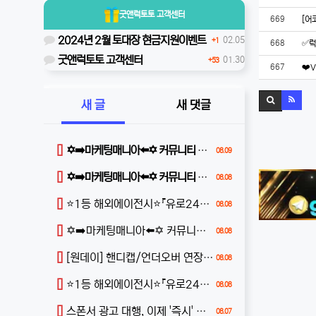
굿앤럭토토
고객센터
669
[어
2024년 2월 토대장 현금지원이벤트
02.05
+1
668
✅럭
굿앤럭토토 고객센터
01.30
+53
667
❤️
새 글
새 댓글
[]
✡️➡️마케팅매니아⬅️✡️ 커뮤니티 홍보 프로그램⭐️구글 찌라시 프로그램⭐️카톡 텔레 미니게임 오토픽⭐️마케팅프로그램✡️ swg2
08.09
[]
✡️➡️마케팅매니아⬅️✡️ 커뮤니티 홍보 프로그램⭐️구글 찌라시 프로그램⭐️카톡 텔레 미니게임 오토픽⭐️마케팅프로그램✡️ s3es
08.08
[]
⭐️1등 해외에이전시⭐️『유로247』⭐️『브이오벳』⭐️『KOBET』⭐️『ONECONNECT』⭐️ u2vv
08.08
[]
✡️➡️마케팅매니아⬅️✡️ 커뮤니티 홍보 프로그램⭐️구글 찌라시 프로그램⭐️카톡 텔레 미니게임 오토픽⭐️마케팅프로그램✡️ wsjq
08.08
[]
[원데이] 핸디캡/언더오버 연장미포함(9회말까지만 적용)
08.08
[]
⭐️1등 해외에이전시⭐️『유로247』⭐️『브이오벳』⭐️『KOBET』⭐️『원커넥트』⭐️ u61l
08.08
[]
스폰서 광고 대행, 이제 '즉시' 시작하세요. 모든 업종, 확실한 반응
08.07