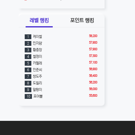
레벨 랭킹
포인트 랭킹
58,200
케이철
1
57,900
민지얌
2
57,900
황총장
3
57,300
철정이
4
57,100
카멜레
5
56,900
민준씨
6
56,400
창도주
7
56,200
도칠리
8
56,000
말랑이
9
55,600
포어블
10