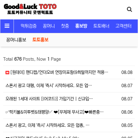
커뮤니티
먹튀검증
꽁머니
첫충
홍보방
토토배너
고객센터
꽁머니홍보
토토홍보
Total
676
Posts, Now
1
Page
[원데이] 핸디캡/언더오버 연장미포함(9회말까지만 적용…
08.08
스폰서 광고 대행, 이제 '즉시' 시작하세요. 모든 업…
08.07
오래된 1세대 사이트 [(어코드)] 가입기간 | 신규입…
08.07
✅럭키볼&미투벳&태평양✅ ❤️[무제재 무사고]❤️빠른충…
08.06
스폰서 광고, 이제 '즉시' 시작하세요. 모든 업종, …
08.05