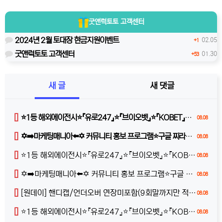
굿앤럭토토
고객센터
2024년 2월 토대장 현금지원이벤트
02.05
+1
굿앤럭토토 고객센터
01.30
+53
새 글
새 댓글
[]
⭐️1등 해외에이전시⭐️『유로247』⭐️『브이오벳』⭐️『KOBET』⭐️『ONECONNECT』⭐️ bhly
08.08
[]
✡️➡️마케팅매니아⬅️✡️ 커뮤니티 홍보 프로그램⭐️구글 찌라시 프로그램⭐️카톡 텔레 미니게임 오토픽⭐️마케팅프로그램✡️ s3es
08.08
[]
⭐️1등 해외에이전시⭐️『유로247』⭐️『브이오벳』⭐️『KOBET』⭐️『ONECONNECT』⭐️ u2vv
08.08
[]
✡️➡️마케팅매니아⬅️✡️ 커뮤니티 홍보 프로그램⭐️구글 찌라시 프로그램⭐️카톡 텔레 미니게임 오토픽⭐️마케팅프로그램✡️ wsjq
08.08
[]
[원데이] 핸디캡/언더오버 연장미포함(9회말까지만 적용)
08.08
[]
⭐️1등 해외에이전시⭐️『유로247』⭐️『브이오벳』⭐️『KOBET』⭐️『원커넥트』⭐️ u61l
08.08