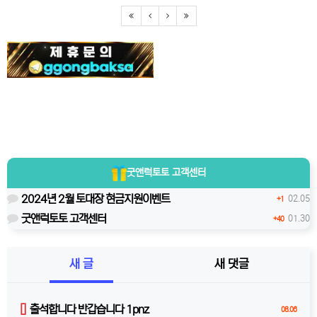
굿앤럭토토
고객센터
2024년 2월 토대장 현금지원이벤트
02.05
+1
굿앤럭토토 고객센터
01.30
+40
새 글
새 댓글
[]
출석합니다 반갑습니다 1pnz
08.06