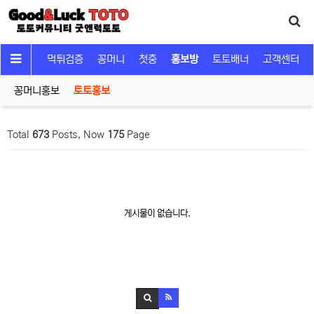
커뮤니티
먹튀검증
꽁머니
첫충
홍보방
토토배너
고객센터
꽁머니홍보
토토홍보
Total
673
Posts, Now
175
Page
게시물이 없습니다.