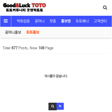
커뮤니티
먹튀검증
꽁머니
첫충
홍보방
토토배너
고객센터
꽁머니홍보
토토홍보
Total
677
Posts, Now
108
Page
게시물이 없습니다.