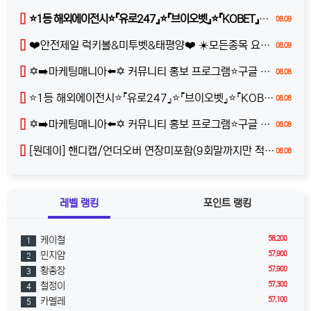
[]
⭐️1등 해외에이전시⭐️『유로247』⭐️『브이오벳』⭐️『KOBET』⭐️『ONECONNECT』⭐️ fc49
08.09
[]
❤️안전제일 럭키볼&미투벳&태평양❤️ ☀️모든종목 요율지급☀️미니게임 천국☀️카지노,슬롯 맛집☀️
08.09
[]
✡️➡️마케팅매니아⬅️✡️ 커뮤니티 홍보 프로그램⭐️구글 찌라시 프로그램⭐️카톡 텔레 미니게임 오토픽⭐️마케팅프로그램✡️ s3es
08.08
[]
⭐️1등 해외에이전시⭐️『유로247』⭐️『브이오벳』⭐️『KOBET』⭐️『ONECONNECT』⭐️ u2vv
08.08
[]
✡️➡️마케팅매니아⬅️✡️ 커뮤니티 홍보 프로그램⭐️구글 찌라시 프로그램⭐️카톡 텔레 미니게임 오토픽⭐️마케팅프로그램✡️ wsjq
08.08
[]
[원데이] 핸디캡/언더오버 연장미포함(9회말까지만 적용)
08.08
레벨 랭킹
포인트 랭킹
58,200
케이철
1
57,900
민지얌
2
57,900
황총장
3
57,300
철정이
4
57,100
카멜레
5