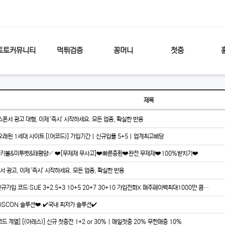
토토커뮤니티
먹튀검증
꽁머니
첫충
제목
폰서 광고 대행, 이제 '즉시' 시작하세요. 모든 업종, 확실한 반응
래된 1세대 사이트 [(어코드)] 가입기간 | 신규입플 5+5 | 업계최고배당
키볼&미투벳&태평양✅ ❤️[무제재 무사고]❤️빠른충환❤️완전 무제재❤️100%받치기❤️
서 광고, 이제 '즉시' 시작하세요. 모든 업종, 확실한 반응
신규가입 코드:SUE 3+2 5+3 10+5 20+7 30+10 가입전화X 매주페이백최대1000만 콤…
VISCON 솔루션❤️ ✔️국내 최저가 솔루션✔️
코드 계열] [(아레스)] 신규 첫충전 1+2 or 30% | 매일첫충 20% 무한매충 10%