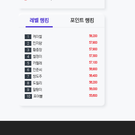
레벨 랭킹
포인트 랭킹
58,200
케이철
1
57,900
민지얌
2
57,900
황총장
3
57,300
철정이
4
57,100
카멜레
5
56,900
민준씨
6
56,400
창도주
7
56,200
도칠리
8
56,000
말랑이
9
55,600
포어블
10