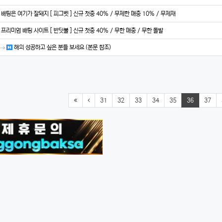
배팅은 여기가 잘돼지 [ 피그벳 ] 신규 첫충 40% / 무제한 매충 10% / 무제재
프리미엄 배팅 사이트 [ 반딧불 ] 신규 첫충 40% / 무한 매충 / 무한 돌발
해외 성공하고 싶은 분들 보세요 (본문 참조)
31
32
33
34
35
36
37