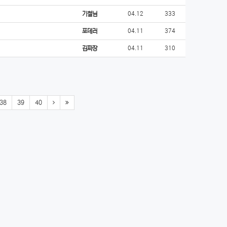
기철님
04.12
333
포데러
04.11
374
김짜장
04.11
310
38
39
40