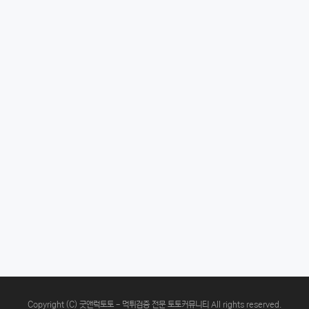
Copyright (C) 굿앤럭토토 - 먹튀검증 전문 토토커뮤니티 All rights reserved.