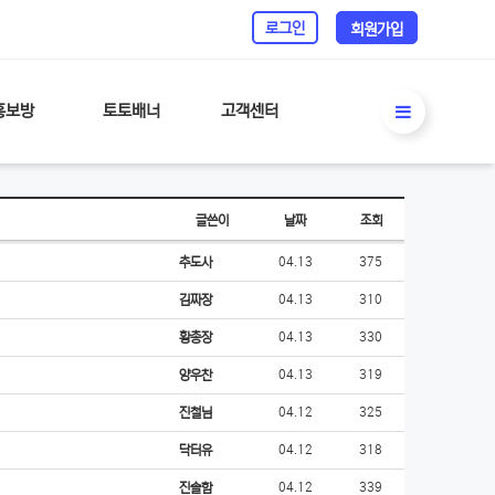
로그인
회원가입
홍보방
토토배너
고객센터
글쓴이
날짜
조회
추도사
04.13
375
김짜장
04.13
310
황총장
04.13
330
양우찬
04.13
319
진철님
04.12
325
닥터유
04.12
318
진솔함
04.12
339