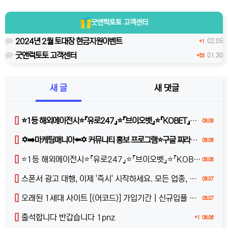
굿앤럭토토
고객센터
2024년 2월 토대장 현금지원이벤트
02.05
+1
굿앤럭토토 고객센터
01.30
+53
새 글
새 댓글
[]
⭐️1등 해외에이전시⭐️『유로247』⭐️『브이오벳』⭐️『KOBET』⭐️『원커넥트』⭐️ u813
08.08
[]
✡️➡️마케팅매니아⬅️✡️ 커뮤니티 홍보 프로그램⭐️구글 찌라시 프로그램⭐️카톡 텔레 미니게임 오토픽⭐️마케팅프로그램✡️ b5si
08.08
[]
⭐️1등 해외에이전시⭐️『유로247』⭐️『브이오벳』⭐️『KOBET』⭐️『원커넥트』⭐️ u61l
08.08
[]
스폰서 광고 대행, 이제 '즉시' 시작하세요. 모든 업종, 확실한 반응
08.07
[]
오래된 1세대 사이트 [(어코드)] 가입기간 | 신규입플 5+5 | 업계최고배당
08.07
[]
출석합니다 반갑습니다 1pnz
+1
08.06