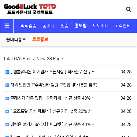
커뮤니티
먹튀검증
꽁머니
첫충
홍보방
토토배너
고객센터
꽁머니홍보
토토홍보
Total
675
Posts, Now
28
Page
[ 겜블유니온 X 게임사 스폰서십 ] 파라존 / 신규 …
04.28
해외 안전한 고수익알바 팀원 모집합니다 (본문 참조)
04.28
클래스가 다른 맛집 [ 오마카세 ] 신규 첫충 40% …
04.28
[ 오즈포탈 공식 파트너 ] 신규 가입 첫충 20% /…
04.28
배팅은 여기가 잘돼지 [ 피그벳 ] 신규 첫충 40% …
04.28