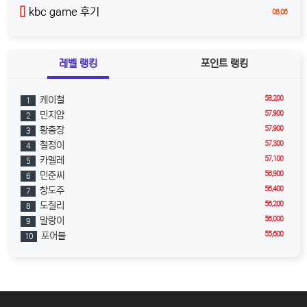
[]
kbc game 후기
08.06
레벨 랭킹
포인트 랭킹
58,200
케이철
1
57,900
민지얌
2
57,900
황총장
3
57,300
철정이
4
57,100
카멜레
5
56,900
민준씨
6
56,400
창도주
7
56,200
도칠리
8
56,000
말랑이
9
55,600
포어블
10