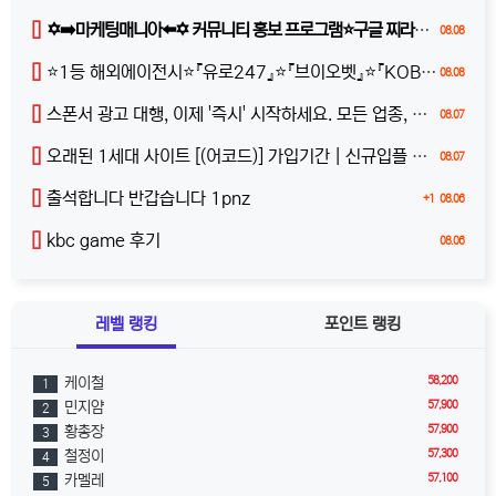
[]
✡️➡️마케팅매니아⬅️✡️ 커뮤니티 홍보 프로그램⭐️구글 찌라시 프로그램⭐️카톡 텔레 미니게임 오토픽⭐️마케팅프로그램✡️ a4t7
08.08
[]
⭐️1등 해외에이전시⭐️『유로247』⭐️『브이오벳』⭐️『KOBET』⭐️『원커넥트』⭐️ u61l
08.08
[]
스폰서 광고 대행, 이제 '즉시' 시작하세요. 모든 업종, 확실한 반응
08.07
[]
오래된 1세대 사이트 [(어코드)] 가입기간 | 신규입플 5+5 | 업계최고배당
08.07
[]
출석합니다 반갑습니다 1pnz
+1
08.06
[]
kbc game 후기
08.06
레벨 랭킹
포인트 랭킹
58,200
케이철
1
57,900
민지얌
2
57,900
황총장
3
57,300
철정이
4
57,100
카멜레
5