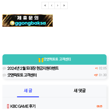
굿앤럭토토
고객센터
2024년 2월 토대장 현금지원이벤트
02.05
+1
굿앤럭토토 고객센터
01.30
+37
새 글
새 댓글
[]
KBC GAME 후기
08.05