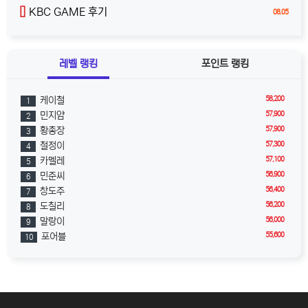
[]
KBC GAME 후기
08.05
레벨 랭킹
포인트 랭킹
58,200
케이철
1
57,900
민지얌
2
57,900
황총장
3
57,300
철정이
4
57,100
카멜레
5
56,900
민준씨
6
56,400
창도주
7
56,200
도칠리
8
56,000
말랑이
9
55,600
포어블
10