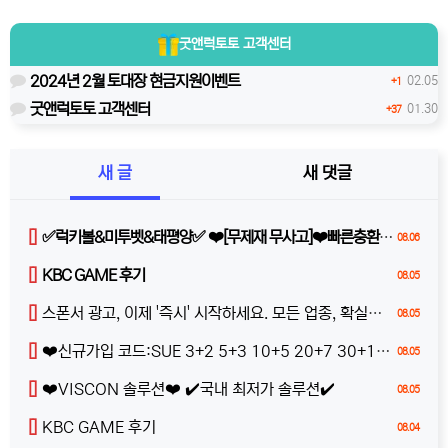
굿앤럭토토
고객센터
2024년 2월 토대장 현금지원이벤트
02.05
+1
굿앤럭토토 고객센터
01.30
+37
새 글
새 댓글
[]
✅럭키볼&미투벳&태평양✅ ❤️[무제재 무사고]❤️빠른충환❤️완전 무제재❤️100%받치기❤️
08.06
[]
KBC GAME 후기
08.05
[]
스폰서 광고, 이제 '즉시' 시작하세요. 모든 업종, 확실한 반응
08.05
[]
❤️신규가입 코드:SUE 3+2 5+3 10+5 20+7 30+10 가입전화X 매주페이백최대1000만 콤푸무제한❤️
08.05
[]
❤️VISCON 솔루션❤️ ✔️국내 최저가 솔루션✔️
08.05
[]
KBC GAME 후기
08.04