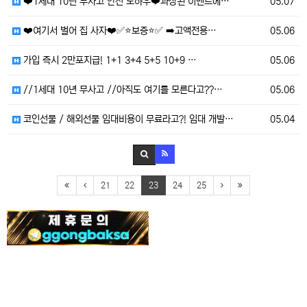
❤️1세대 10년 무사고 안전 노하우❤️과장된 이벤트에…
05.07
❤️여기서 벌어 집 사자❤️✅⭐️보증⭐️✅ ➡️고액전용…
05.06
가입 즉시 2만포지급! 1+1 3+4 5+5 10+9 …
05.06
//1세대 10년 무사고 //아직도 여기를 모른다고??…
05.06
코인선물 / 해외선물 임대비용이 무료라고?! 임대 개발…
05.04
21
22
23
24
25