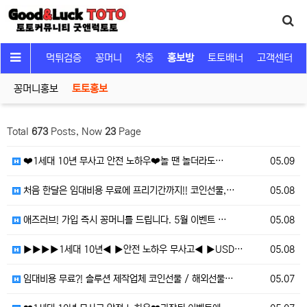
커뮤니티
먹튀검증
꽁머니
첫충
홍보방
토토배너
고객센터
꽁머니홍보
토토홍보
Total
673
Posts, Now
23
Page
❤️1세대 10년 무사고 안전 노하우❤️놀 땐 놀더라도…
05.09
처음 한달은 임대비용 무료에 프리기간까지!! 코인선물,…
05.08
애즈러브! 가입 즉시 꽁머니를 드립니다. 5월 이벤트 …
05.08
▶▶▶▶1세대 10년◀ ▶안전 노하우 무사고◀ ▶USD…
05.08
임대비용 무료?! 솔루션 제작업체 코인선물 / 해외선물…
05.07