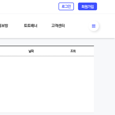
로그인
회원가입
홍보방
토토배너
고객센터
날짜
조회