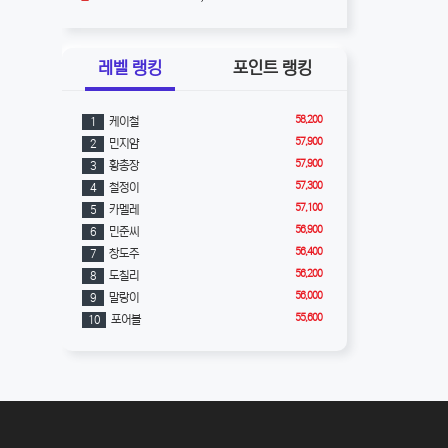
레벨 랭킹
포인트 랭킹
58,200
케이철
1
57,900
민지얌
2
57,900
황총장
3
57,300
철정이
4
57,100
카멜레
5
56,900
민준씨
6
56,400
창도주
7
56,200
도칠리
8
56,000
말랑이
9
55,600
포어블
10