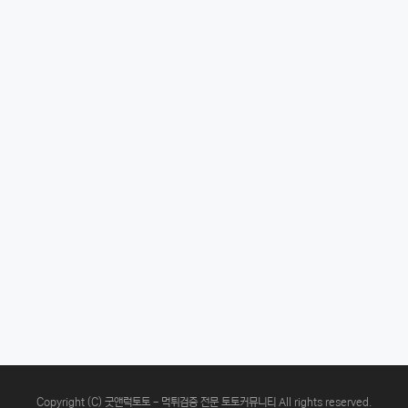
Copyright (C) 굿앤럭토토 - 먹튀검증 전문 토토커뮤니티 All rights reserved.