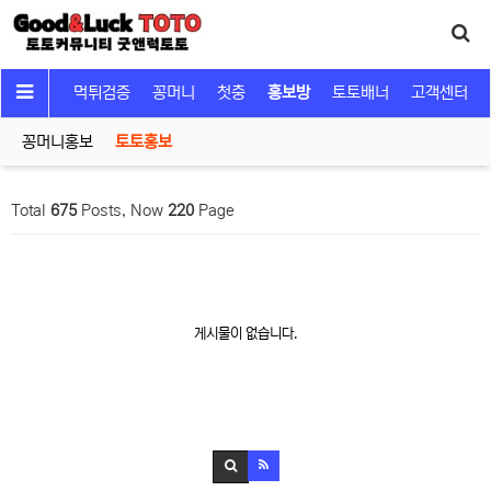
커뮤니티
먹튀검증
꽁머니
첫충
홍보방
토토배너
고객센터
꽁머니홍보
토토홍보
Total
675
Posts, Now
220
Page
게시물이 없습니다.