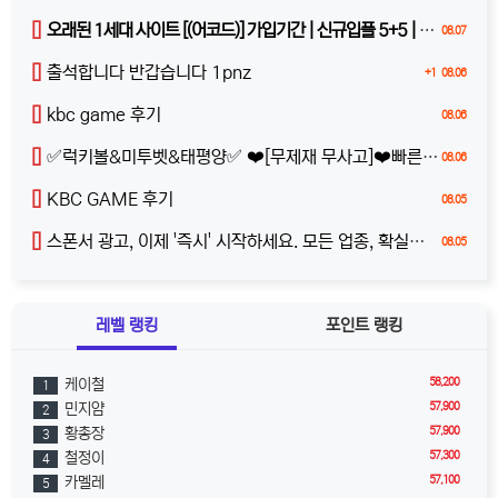
[]
오래된 1세대 사이트 [(어코드)] 가입기간 | 신규입플 5+5 | 업계최고배당
08.07
[]
출석합니다 반갑습니다 1pnz
+1
08.06
[]
kbc game 후기
08.06
[]
✅럭키볼&미투벳&태평양✅ ❤️[무제재 무사고]❤️빠른충환❤️완전 무제재❤️100%받치기❤️
08.06
[]
KBC GAME 후기
08.05
[]
스폰서 광고, 이제 '즉시' 시작하세요. 모든 업종, 확실한 반응
08.05
레벨 랭킹
포인트 랭킹
58,200
케이철
1
57,900
민지얌
2
57,900
황총장
3
57,300
철정이
4
57,100
카멜레
5