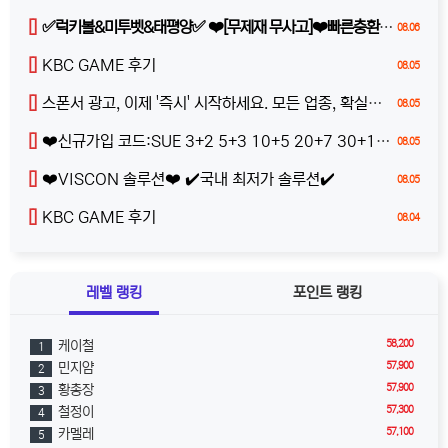
[]
✅럭키볼&미투벳&태평양✅ ❤️[무제재 무사고]❤️빠른충환❤️완전 무제재❤️100%받치기❤️
08.06
[]
KBC GAME 후기
08.05
[]
스폰서 광고, 이제 '즉시' 시작하세요. 모든 업종, 확실한 반응
08.05
[]
❤️신규가입 코드:SUE 3+2 5+3 10+5 20+7 30+10 가입전화X 매주페이백최대1000만 콤푸무제한❤️
08.05
[]
❤️VISCON 솔루션❤️ ✔️국내 최저가 솔루션✔️
08.05
[]
KBC GAME 후기
08.04
레벨 랭킹
포인트 랭킹
58,200
케이철
1
57,900
민지얌
2
57,900
황총장
3
57,300
철정이
4
57,100
카멜레
5