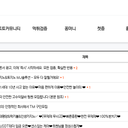
토토커뮤니티
먹튀검증
꽁머니
첫충
제목
서 광고, 이제 '즉시' 시작하세요. 모든 업종, 확실한 반응
+
2
지노&토지노 MJ솔루션 - 모두 다 잘될거에요!
+
1
1세대 10년 사고 없는 이유❤️마음 편하게 이용❤️안전한 놀이터 ❤️
+
1
외 안전한 고수익알바 팀원 모집합니다 (본문 참조)
+
1
해외) 안정적인 회사에서 TM 구인모집
태평양&럭키볼&인생카지노✅ ❤️[무제재 무사고]❤️빠른충환❤️완전 무제재❤️100%받치기❤️
️USDT테더 입금 오픈❤️센스있는 케어❤️회원님을 정성스럽게❤️