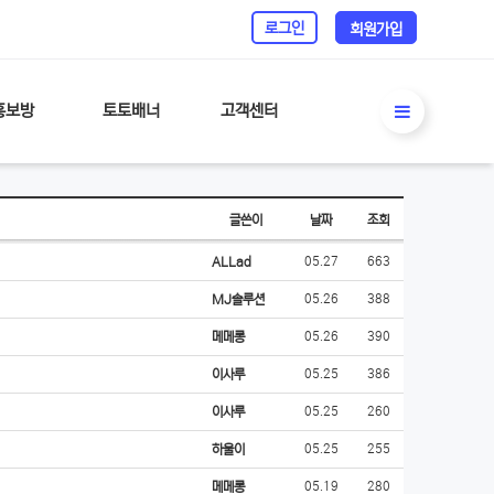
로그인
회원가입
홍보방
토토배너
고객센터
글쓴이
날짜
조회
ALLad
05.27
663
MJ솔루션
05.26
388
메메롱
05.26
390
이사루
05.25
386
이사루
05.25
260
하울이
05.25
255
메메롱
05.19
280