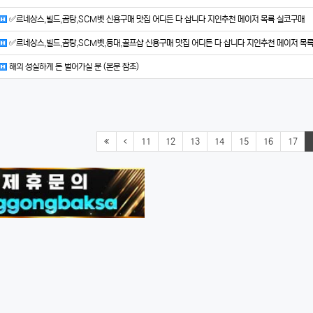
✅르네상스,빌드,곰탕,SCM벳 신용구매 맛집 어디든 다 삽니다 지인추천 메이저 목록 실코구매
✅르네상스,빌드,곰탕,SCM벳,등대,골프샵 신용구매 맛집 어디든 다 삽니다 지인추천 메이저 목
해외 성실하게 돈 벌어가실 분 (본문 참조)
11
12
13
14
15
16
17