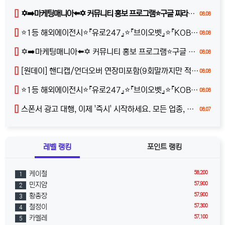
[]
✡️➡️마케팅매니아⬅️✡️ 커뮤니티 홍보 프로그램⭐️구글 찌라시 프로그램⭐️카톡 텔레 미니게임 오토픽⭐️마케팅프로그램✡️ s3es
08.08
[]
⭐️1등 해외에이전시⭐️『유로247』⭐️『브이오벳』⭐️『KOBET』⭐️『ONECONNECT』⭐️ u2vv
08.08
[]
✡️➡️마케팅매니아⬅️✡️ 커뮤니티 홍보 프로그램⭐️구글 찌라시 프로그램⭐️카톡 텔레 미니게임 오토픽⭐️마케팅프로그램✡️ wsjq
08.08
[]
[원데이] 핸디캡/언더오버 연장미포함(9회말까지만 적용)
08.08
[]
⭐️1등 해외에이전시⭐️『유로247』⭐️『브이오벳』⭐️『KOBET』⭐️『원커넥트』⭐️ u61l
08.08
[]
스폰서 광고 대행, 이제 '즉시' 시작하세요. 모든 업종, 확실한 반응
08.07
레벨 랭킹
포인트 랭킹
58,200
케이철
1
57,900
민지얌
2
57,900
황총장
3
57,300
철정이
4
57,100
카멜레
5