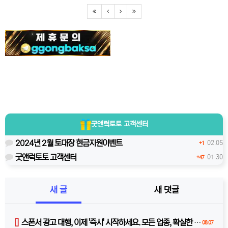
굿앤럭토토
고객센터
2024년 2월 토대장 현금지원이벤트
02.05
+1
굿앤럭토토 고객센터
01.30
+47
새 글
새 댓글
[]
스폰서 광고 대행, 이제 '즉시' 시작하세요. 모든 업종, 확실한 반응
08.07