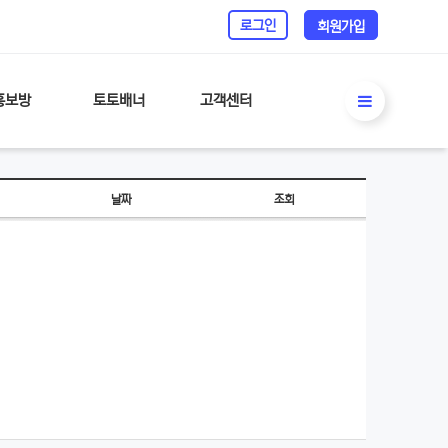
로그인
회원가입
홍보방
토토배너
고객센터
날짜
조회