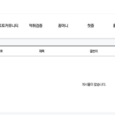
토토커뮤니티
먹튀검증
꽁머니
첫충
호
제목
글쓴이
게시물이 없습니다.