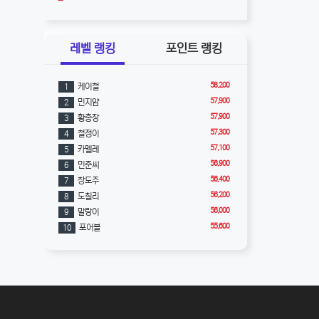
레벨 랭킹
포인트 랭킹
58,200
케이철
1
57,900
민지얌
2
57,900
황총장
3
57,300
철정이
4
57,100
카멜레
5
56,900
민준씨
6
56,400
창도주
7
56,200
도칠리
8
56,000
말랑이
9
55,600
포어블
10