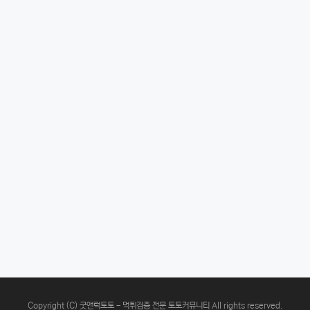
Copyright (C) 굿앤럭토토 - 먹튀검증 전문 토토커뮤니티 All rights reserved.