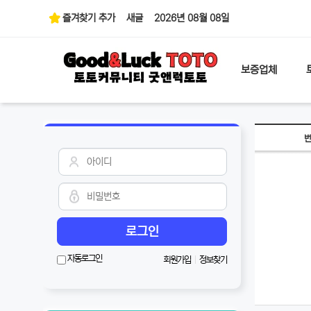
즐겨찾기 추가
새글
2026년 08월 08일
보증업체
번
로그인
자동로그인
회원가입
|
정보찾기