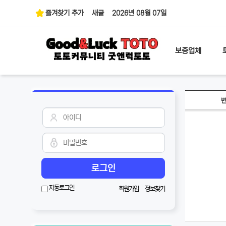
즐겨찾기 추가
새글
2026년 08월 07일
보증업체
번
로그인
자동로그인
회원가입
|
정보찾기