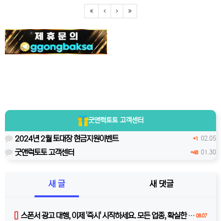
굿앤럭토토
고객센터
2024년 2월 토대장 현금지원이벤트
02.05
+1
굿앤럭토토 고객센터
01.30
+48
새 글
새 댓글
[]
스폰서 광고 대행, 이제 '즉시' 시작하세요. 모든 업종, 확실한 반응
08.07