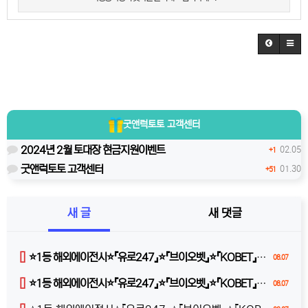
굿앤럭토토
고객센터
2024년 2월 토대장 현금지원이벤트
02.05
+1
굿앤럭토토 고객센터
01.30
+51
새 글
새 댓글
[]
⭐️1등 해외에이전시⭐️『유로247』⭐️『브이오벳』⭐️『KOBET』⭐️『원커넥트』⭐️ bfpj
08.07
[]
⭐️1등 해외에이전시⭐️『유로247』⭐️『브이오벳』⭐️『KOBET』⭐️『원커넥트』⭐️ hebh
08.07