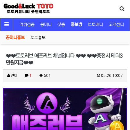
커뮤니티
먹튀검증
꽁머니
첫충
홍보방
토토배너
고객센터
꽁머니홍보
토토홍보
❤️❤️토토러브 애즈러브 채널입니다 ❤️❤️ ❤️❤️충전시 테더3
만원지급❤️❤️
민이
1
501
05.26 10:07