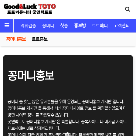
커뮤니티
먹튀검증
꽁머니
첫충
홍보방
토토배너
고객센터
꽁머니홍보
토토홍보
꽁머니홍보
꽁머니 를 찾는 많은 유저분들을 위해 운영되는 꽁머니홍보 게시판 입니다.
꽁머니홍보 게시판 을 통해서 최신 꽁머니사이트 정보 를 확인할수있으며 다
양한 사이트 정보 를 확인할수있습니다.
굿앤럭토토 꽁머니홍보 게시판 은 특별합니다. 중복사이트 나 미지급 사이트
제보시에는 바로 삭제처리됩니다.
꽁머니 실제 지급 업체 만 홍보권한드립니다. 무분별한 메크로 방지를 위한