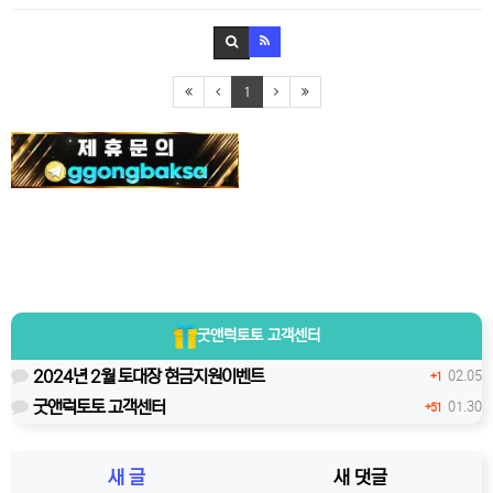
1
굿앤럭토토
고객센터
2024년 2월 토대장 현금지원이벤트
02.05
+1
굿앤럭토토 고객센터
01.30
+51
새 글
새 댓글