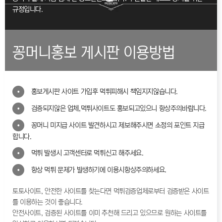
규정입니다.
꽁머니홍보 게시판 이용방법
홍보게시판 사이트 가입후 먹튀피해시 책임지지않습니다.
•
검증되지않은 업체,먹튀사이트도 홍보되고있으니 항상주의바랍니다.
•
꽁머니 미지급 사이트 발견하시고 제보해주시면 소정의 포인트 지급
•
합니다.
먹튀 발생시 고객센터로 먹튀신고 해주세요.
•
항상 먹튀 문제가 발생하기에 이용시항상주의하세요.
•
토토사이트, 안전한 사이트를 찾는다면 먹튀검증업체로부터 검증받은 사이트
를 이용하는 것이 좋습니다.
안전사이트, 검증된 사이트를 이미 추천해 드리고 있으므로 원하는 사이트를