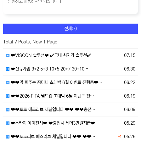
안심하고 이용하시면 되겠습니다.
전체(7)
Total
7
Posts, Now
1
Page
❤️VISCON 솔루션❤️ ✔️국내 최저가 솔루션✔️
07.15
❤️신규가입 3+2 5+3 10+5 20+7 30+10…
06.30
❤️❤️막 퍼주는 꽁머니 초대박 6월 이벤트 진행중❤️…
06.22
❤️❤️2026 FIFA 월드컵 초대박 6월 이벤트 진…
06.19
❤️❤️토토 애즈러브 채널입니다 ❤️❤️ ❤️❤️충전…
06.09
❤️스카이 에이전시❤️ ❤️충전시 테더3만원지급❤️
05.29
❤️❤️토토러브 애즈러브 채널입니다 ❤️❤️ ❤️❤️…
05.26
+1