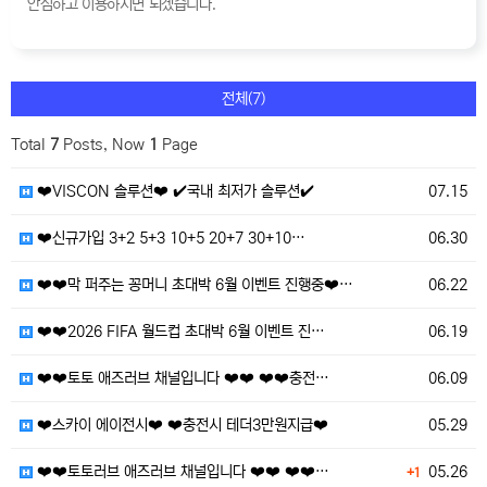
안심하고 이용하시면 되겠습니다.
전체(7)
Total
7
Posts, Now
1
Page
❤️VISCON 솔루션❤️ ✔️국내 최저가 솔루션✔️
07.15
❤️신규가입 3+2 5+3 10+5 20+7 30+10…
06.30
❤️❤️막 퍼주는 꽁머니 초대박 6월 이벤트 진행중❤️…
06.22
❤️❤️2026 FIFA 월드컵 초대박 6월 이벤트 진…
06.19
❤️❤️토토 애즈러브 채널입니다 ❤️❤️ ❤️❤️충전…
06.09
❤️스카이 에이전시❤️ ❤️충전시 테더3만원지급❤️
05.29
❤️❤️토토러브 애즈러브 채널입니다 ❤️❤️ ❤️❤️…
05.26
+1