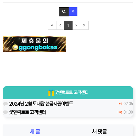
1
굿앤럭토토
고객센터
2024년 2월 토대장 현금지원이벤트
02.05
+1
굿앤럭토토 고객센터
01.30
+40
새 글
새 댓글