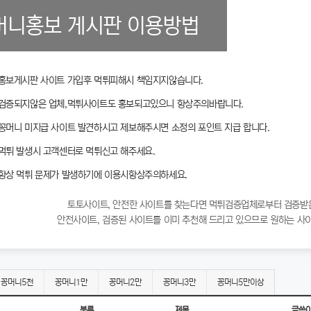
머니홍보 게시판 이용방법
홍보게시판 사이트 가입후 먹튀피해시 책임지지않습니다.
검증되지않은 업체,먹튀사이트도 홍보되고있으니 항상주의바랍니다.
꽁머니 미지급 사이트 발견하시고 제보해주시면 소정의 포인트 지급 합니다.
먹튀 발생시 고객센터로 먹튀신고 해주세요.
항상 먹튀 문제가 발생하기에 이용시항상주의하세요.
토토사이트, 안전한 사이트를 찾는다면 먹튀검증업체로부터 검증받은
안전사이트, 검증된 사이트를 이미 추천해 드리고 있으므로 원하는 사
꽁머니5천
꽁머니1만
꽁머니2만
꽁머니3만
꽁머니5만이상
분류
제목
글쓴