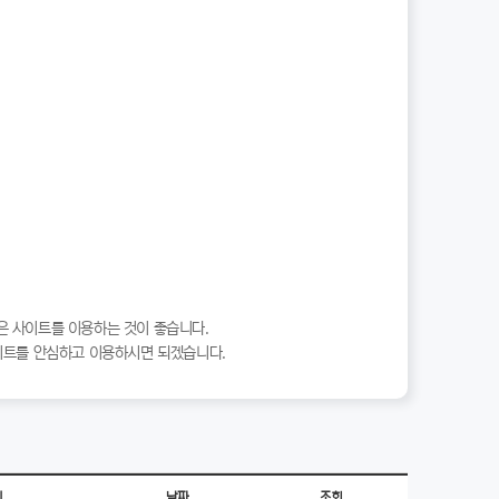
 사이트를 이용하는 것이 좋습니다.
이트를 안심하고 이용하시면 되겠습니다.
이
날짜
조회