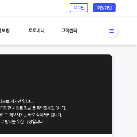
로그인
회원가입
홍보방
토토배너
고객센터
니홍보 게시판 입니다.
 다양한 사이트 정보 를 확인할수있습니다.
사이트 제보시에는 바로 삭제처리됩니다.
로 방지를 위한 규정입니다.