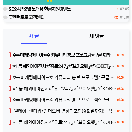
2024년 2월 토대장 현금지원이벤트
02.05
+1
굿앤럭토토 고객센터
01.30
+53
새 글
새 댓글
[]
✡️➡️마케팅매니아⬅️✡️ 커뮤니티 홍보 프로그램⭐️구글 찌라시 프로그램⭐️카톡 텔레 미니게임 오토픽⭐️마케팅프로그램✡️ pur6
08.09
[]
⭐️1등 해외에이전시⭐️『유로247』⭐️『브이오벳』⭐️『KOBET』⭐️『ONECONNECT』⭐️ kyzk
08.09
[]
✡️➡️마케팅매니아⬅️✡️ 커뮤니티 홍보 프로그램⭐️구글 찌라시 프로그램⭐️카톡 텔레 미니게임 오토픽⭐️마케팅프로그램✡️ s3es
08.08
[]
⭐️1등 해외에이전시⭐️『유로247』⭐️『브이오벳』⭐️『KOBET』⭐️『ONECONNECT』⭐️ u2vv
08.08
[]
✡️➡️마케팅매니아⬅️✡️ 커뮤니티 홍보 프로그램⭐️구글 찌라시 프로그램⭐️카톡 텔레 미니게임 오토픽⭐️마케팅프로그램✡️ wsjq
08.08
[]
[원데이] 핸디캡/언더오버 연장미포함(9회말까지만 적용)
08.08
[]
⭐️1등 해외에이전시⭐️『유로247』⭐️『브이오벳』⭐️『KOBET』⭐️『원커넥트』⭐️ u61l
08.08