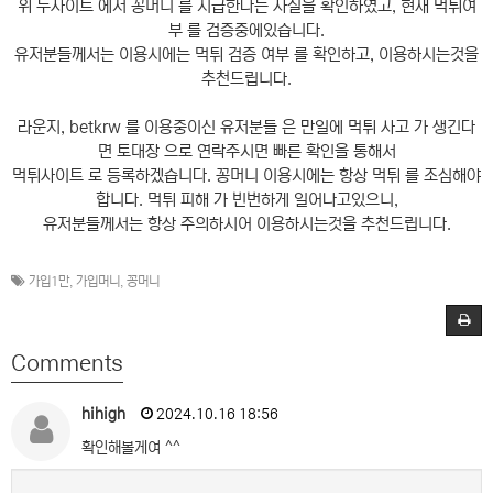
위 두사이트 에서 꽁머니 를 지급한다는 사실을 확인하였고, 현재 먹튀여
부 를 검증중에있습니다.
유저분들께서는 이용시에는 먹튀 검증 여부 를 확인하고, 이용하시는것을
추천드립니다.
라운지, betkrw 를 이용중이신 유저분들 은 만일에 먹튀 사고 가 생긴다
면 토대장 으로 연락주시면 빠른 확인을 통해서
먹튀사이트 로 등록하겠습니다. 꽁머니 이용시에는 항상 먹튀 를 조심해야
합니다. 먹튀 피해 가 빈번하게 일어나고있으니,
유저분들께서는 항상 주의하시어 이용하시는것을 추천드립니다.
가입1만
,
가입머니
,
꽁머니
Comments
hihigh
2024.10.16 18:56
확인해볼게여 ^^