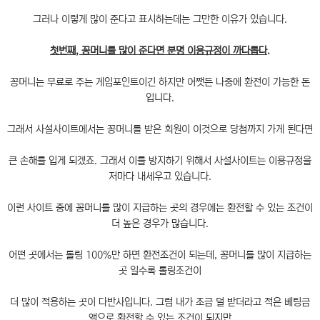
그러나 이렇게 많이 준다고 표시하는데는 그만한 이유가 있습니다.
첫번째, 꽁머니를 많이 준다면 분명 이용규정이 까다롭다.
꽁머니는 무료로 주는 게임포인트이긴 하지만 어쨋든 나중에 환전이 가능한 돈
입니다.
그래서 사설사이트에서는 꽁머니를 받은 회원이 이것으로 당첨까지 가게 된다면
큰 손해를 입게 되겠죠. 그래서 이를 방지하기 위해서 사설사이트는 이용규정을
저마다 내세우고 있습니다.
이런 사이트 중에 꽁머니를 많이 지급하는 곳의 경우에는 환전할 수 있는 조건이
더 높은 경우가 많습니다.
어떤 곳에서는 롤링 100%만 하면 환전조건이 되는데, 꽁머니를 많이 지급하는
곳 일수록 롤링조건이
더 많이 적용하는 곳이 다반사입니다. 그럼 내가 조금 덜 받더라고 적은 베팅금
액으로 환전할 수 있는 조건이 되지만