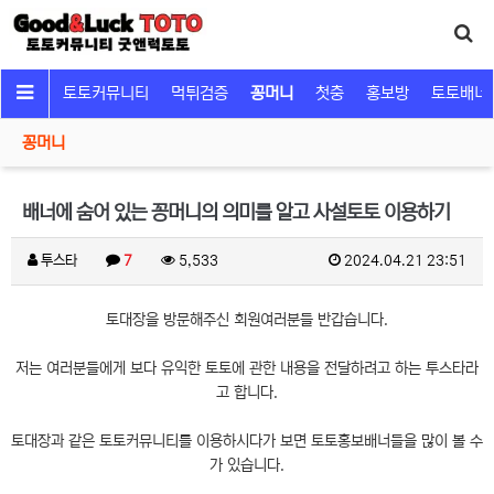
증업체
토토커뮤니티
먹튀검증
꽁머니
첫충
홍보방
토토배너
꽁머니
배너에 숨어 있는 꽁머니의 의미를 알고 사설토토 이용하기
투스타
7
5,533
2024.04.21 23:51
토대장을 방문해주신 회원여러분들 반갑습니다.
저는 여러분들에게 보다 유익한 토토에 관한 내용을 전달하려고 하는 투스타라
고 합니다.
토대장과 같은 토토커뮤니티를 이용하시다가 보면 토토홍보배너들을 많이 볼 수
가 있습니다.