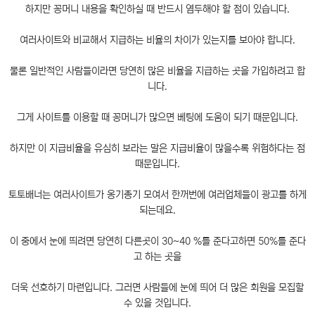
하지만 꽁머니 내용을 확인하실 때 반드시 염두해야 할 점이 있습니다.
여러사이트와 비교해서 지급하는 비율의 차이가 있는지를 보아야 합니다.
물론 일반적인 사람들이라면 당연히 많은 비율을 지급하는 곳을 가입하려고 합
니다.
그게 사이트를 이용할 때 꽁머니가 많으면 베팅에 도움이 되기 때문입니다.
하지만 이 지급비율을 유심히 보라는 말은 지급비율이 많을수록 위험하다는 점
때문입니다.
토토배너는 여러사이트가 옹기종기 모여서 한꺼번에 여러업체들이 광고를 하게
되는데요.
이 중에서 눈에 띄려면 당연히 다른곳이 30~40 %를 준다고하면 50%를 준다
고 하는 곳을
더욱 선호하기 마련입니다. 그러면 사람들에 눈에 띄어 더 많은 회원을 모집할
수 있을 것입니다.