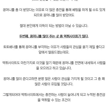
꽁머니를 좀 더 받았다는 이유로 더 많은 충전을 통해 베팅을 하게 될 수도 있게
되므로 꽁머니를 많이 받았어도
절대 본인에게 이득이 되는 방법이 아닐 수 있습니다.
두번째, 꽁머니를 많이 주는 곳 중 먹튀사이트가 많다.
토토배너를 통해 꽁머니를 부각하는 이유가 사람들의 관심을 끌기 제일 좋다고
앞에서 말씀드렸는데요.
먹튀사이트도 마찬가지로 이것을 알기 때문에 꽁머니를 전면에 내세워서 사람들
을 모으려고 하고 있습니다.
꽁머니를 많이 준다고하면 분명 많은 사람이 관심을 가지게 될 것이고 그 중 꽤
많은 사람이 유입될 것입니다.
그렇게되어야 먹튀사이트에서는 충전하는 사람이 늘어나게 되고 누적된 충전금
을 먹튀할 수 있는 조건이