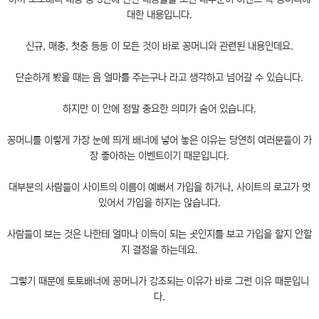
대한 내용입니다.
신규, 매충, 첫충 등등 이 모든 것이 바로 꽁머니와 관련된 내용인데요.
단순하게 봤을 때는 음 얼마를 주는구나 라고 생각하고 넘어갈 수 있습니다.
하지만 이 안에 정말 중요한 의미가 숨어 있습니다.
꽁머니를 이렇게 가장 눈에 띄게 배너에 넣어 놓은 이유는 당연히 여러분들이 가
장 좋아하는 이벤트이기 때문입니다.
대부분의 사람들이 사이트의 이름이 예뻐서 가입을 하거나, 사이트의 로고가 멋
있어서 가입을 하지는 않습니다.
사람들이 보는 것은 나한테 얼마나 이득이 되는 곳인지를 보고 가입을 할지 안할
지 결정을 하는데요.
그렇기 때문에 토토배너에 꽁머니가 강조되는 이유가 바로 그런 이유 때문입니
다.