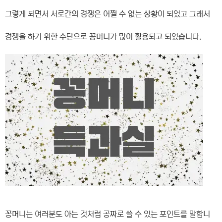
그렇게 되면서 서로간의 경쟁은 어쩔 수 없는 상황이 되었고 그래서
경쟁을 하기 위한 수단으로 꽁머니가 많이 활용되고 되었습니다.
꽁머니는 여러분도 아는 것처럼 공짜로 쓸 수 있는 포인트를 말합니