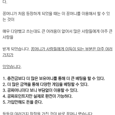
다.
꽁머니가 처음 등장하게 되었을 때는 이 꽁머니를 이용해서 할 수 있
는 것이
매우 다양했고 쓰는대도 큰 어려움이 없어서 많은 사람들에게 아주 큰
사랑을
받게 되었습니다.
꽁머니가 사람들에게 이득이 되는 부분은 아주 여러
가지가
있었습니다.
1. 충전금보다 더 많은 보유머니를 통해 더 큰 베팅을 할 수 있다.
2. 더 많은 금액을 통해 다양한 게임을 베팅할 수 있다.
3. 공짜머니이다 보니 부담없이 이용할 수 있다.
4. 공짜포인트지만 실제로 환전이 가능하다.
5. 가입만해도 돈을 준다.
등등의 여러가지 장점을 가진 것이 바로 꽁머니 였습니다.