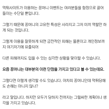
먹튀사이트가 이용하는 꽁머니 이벤트는 여러분들을 함정으로 끌어
들이는 수단일 뿐입니다.
그렇기 때문에 꽁머니의 고유한 특성은 사라지고 그저 미끼 역할만 하
게 되는 것입니다.
그렇게 이용을 잘못하게 되면 금전적인 피해는 물론이고 개인정보까
지 여기저기에 유출되어
다른 피해까지도 입을 수 있는 심각한 상황을 맞이할 수 있습니다.
요즘 꽁머니는 대부분의 이런 단점을 가지고 있다고 볼 수 있는데요.
그렇다면 이렇게 생각할 수도 있습니다. 어차피 꽁머니인데 먹튀당해
도 손해는 아니지 않나?
라고 말입니다. 하지만 모두가 당하지 전까지는 그럴싸한 계획이나 생
각을 가지고 있습니다.