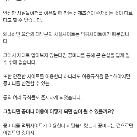
안전한 사설놀이터를 이용할 때 라는 전제조건이 존재하는 것이 다르
다고 할 수 있습니다.
왜냐하면 요즘의 대부분의 사설사이트는 먹튀사이트이기 때문입니
다.
그래서 제대로 알아보지 않는다면 꽁머니를 통해 큰 손실을 입게 될
수 밖에 없습니다.
또한 안전한 사이트를 이용한다 하더라도 이용규칙을 준수해야지만
꽁머니를 환전할 수 있는
등의 여러 규칙들도 존재하게 되었습니다.
그렇다면 꽁머니 이용이 어떻게 되면 실이 될 수 있을까요?
꽁머니를 먹튀사이트가 이용한다고 말씀드렸는데 꽁머니는 겉으로만
이벤트인 것이지