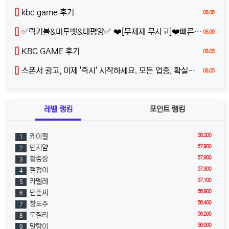
[]
kbc game 후기
08.06
[]
✅럭키볼&미투벳&태평양✅ ❤️[무제재 무사고]❤️빠른충환❤️완전 무제재❤️100%받치기❤️
08.06
[]
KBC GAME 후기
08.05
[]
스폰서 광고, 이제 '즉시' 시작하세요. 모든 업종, 확실한 반응
08.05
레벨 랭킹
포인트 랭킹
58,200
케이철
1
57,900
민지얌
2
57,900
황총장
3
57,300
철정이
4
57,100
카멜레
5
56,900
민준씨
6
56,400
창도주
7
56,200
도칠리
8
56,000
말랑이
9