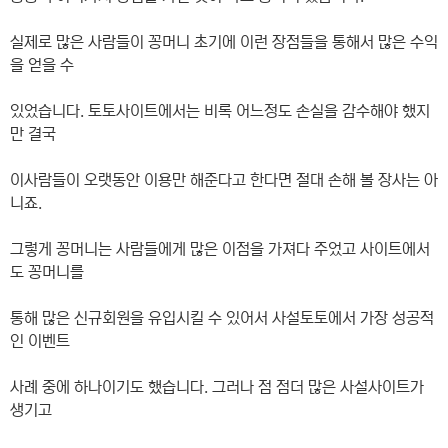
실제로 많은 사람들이 꽁머니 초기에 이런 장점들을 통해서 많은 수익
을 얻을 수
있었습니다. 토토사이트에서는 비록 어느정도 손실을 감수해야 했지
만 결국
이사람들이 오랫동안 이용만 해준다고 한다면 절대 손해 볼 장사는 아
니죠.
그렇게 꽁머니는 사람들에게 많은 이점을 가져다 주었고 사이트에서
도 꽁머니를
통해 많은 신규회원을 유입시킬 수 있어서 사설토토에서 가장 성공적
인 이벤트
사례 중에 하나이기도 했습니다. 그러나 점 점더 많은 사설사이트가
생기고