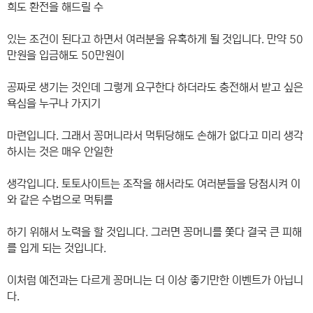
희도 환전을 해드릴 수
있는 조건이 된다고 하면서 여러분을 유혹하게 될 것입니다. 만약 50
만원을 입금해도 50만원이
공짜로 생기는 것인데 그렇게 요구한다 하더라도 충전해서 받고 싶은
욕심을 누구나 가지기
마련입니다. 그래서 꽁머니라서 먹튀당해도 손해가 없다고 미리 생각
하시는 것은 매우 안일한
생각입니다. 토토사이트는 조작을 해서라도 여러분들을 당첨시켜 이
와 같은 수법으로 먹튀를
하기 위해서 노력을 할 것입니다. 그러면 꽁머니를 쫓다 결국 큰 피해
를 입게 되는 것입니다.
이처럼 예전과는 다르게 꽁머니는 더 이상 좋기만한 이벤트가 아닙니
다.