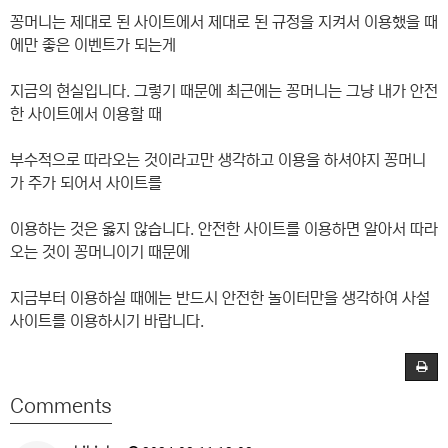
꽁머니는 제대로 된 사이트에서 제대로 된 규정을 지켜서 이용했을 때
에만 좋은 이벤트가 되는게
지금의 현실입니다. 그렇기 때문에 최근에는 꽁머니는 그냥 내가 안전
한 사이트에서 이용할 때
부수적으로 따라오는 것이라고만 생각하고 이용을 하셔야지 꽁머니
가 주가 되어서 사이트를
이용하는 것은 옳지 않습니다. 안전한 사이트를 이용하면 알아서 따라
오는 것이 꽁머니이기 때문에
지금부터 이용하실 때에는 반드시 안전한 놀이터만을 생각하여 사설
사이트를 이용하시기 바랍니다.
Comments