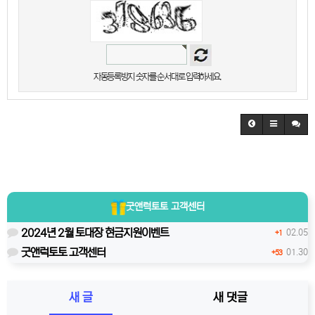
자동등록방지 숫자를 순서대로 입력하세요.
굿앤럭토토
고객센터
2024년 2월 토대장 현금지원이벤트
02.05
+1
굿앤럭토토 고객센터
01.30
+53
새 글
새 댓글