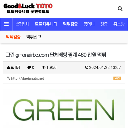
메인
보증업체
토토커뮤니티
먹튀검증
꽁머니
첫충
홍보방
먹튀검증
먹튀신고
그린 gr-onairbc.com 단체배팅 핑계 460 만원 먹튀
토대장
0
1,956
2024.01.22 13:07
http://daejangto.net
493